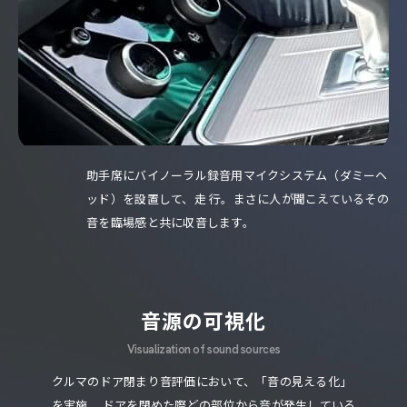
助手席にバイノーラル録音用マイクシステム（ダミーヘ
ッド）を設置して、走
行。まさに人が聞こえているその
音を臨場感と共に収音します。
音源の可視化
Visualization of sound sources
クルマのドア閉まり音評価において、「音の見える化」
を実施。
ドアを閉めた際どの部位から音が発生している