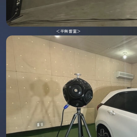
＜半無響室＞