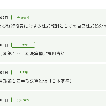
月07日
会社情報
よび執行役員に対する株式報酬としての自己株式処分
月06日
IR情報
３月期第１四半期決算補足説明資料
月06日
IR情報
年３月期第１四半期決算短信〔日本基準〕
月06日
会社情報