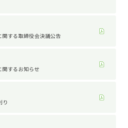
に関する取締役会決議公告
に関するお知らせ
テナビリティTOP
ステナビリティ推進
環境
刈り
環境への取り組み
持続可能社会の推進
社会