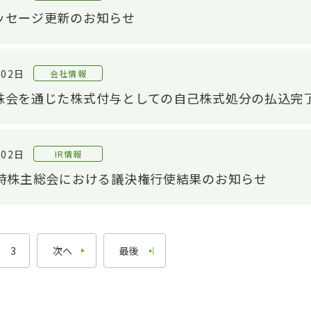
ッセージ更新のお知らせ
音響評価技術
配当・株主還元
解析技術
株式手続きのご案内
評価技術
IRライブラリ
月02日
会社情報
IRライブラリTOP
モノづくり技術
株会を通じた株式付与としての自己株式処分の払込完
基幹技術
決算関連資料
精練工程
有価証券報告書
G
月02日
IR情報
押出工程
株主通信
相
定時株主総会における議決権行使結果のお知らせ
仕上工程
個人投資家のみなさまへ
CS
電子公告
IRニュース
3
次へ
最後