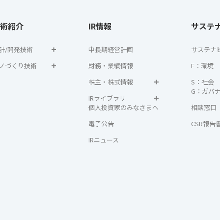
術紹介
IR情報
サステ
計/開発技術
中長期経営計画
サステナ
ノづくり技術
財務・業績情報
E：環境
株主・株式情報
S：社会
G：ガバ
IRライブラリ
個人投資家のみなさまへ
相談窓口
電子公告
CSR報告
IRニュース