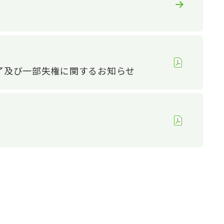
人権の尊重
健康経営の推進
サプライチェーンマネジメン
ト
了及び一部失権に関するお知らせ
品質への取り組み
地域社会との共生
：ガバナンス
談窓口
R報告書