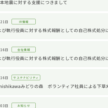
熊本地震に対する支援につきまして
月21日
IR情報
よび執行役員に対する株式報酬としての自己株式処分
月16日
会社情報
よび執行役員に対する株式報酬としての自己株式処分
OP
技術紹介TOP
IR情報TOP
サス
製品
中長期経営計画
サ
設計/開発技術
月16日
サステナビリティ
自動車シール技術
材製品
財務・業績情報
E：
」nishikawaみどりの森 ボランティア社員による下草
産業資材シール技術
株主・株式情報
新商品開発
株式の状況
月03日
お知らせ
材料/工法開発
株主総会
S：