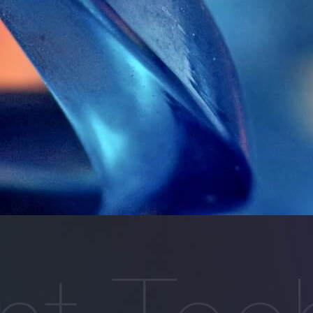
ト
品質への取り組み
地域社会との共生
：ガバナンス
談窓口
R報告書