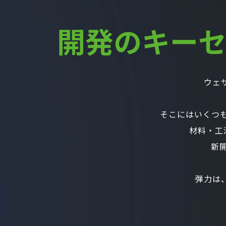
開発の
キー
ウェ
そこにはいくつ
材料・工
新
弾力は、