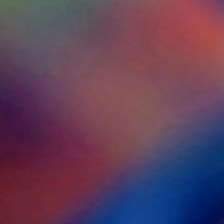
会社情報TOP
製品情報T
ステートメント
自動車関連
トップメッセージ
一般産業資
会社概要
拠点一覧
企業理念
沿革