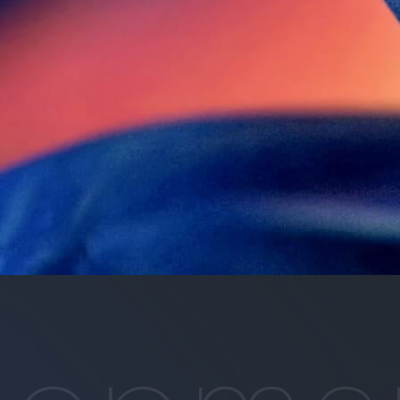
IRライブラリTOP
モノづくり技術
基幹技術
決算関連資料
精練工程
有価証券報告書
G
押出工程
株主通信
相
仕上工程
個人投資家のみなさまへ
CS
電子公告
IRニュース