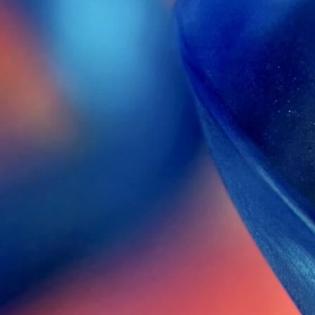
OP
技術紹介TOP
IR情報TOP
サス
製品
中長期経営計画
サ
設計/開発技術
自動車シール技術
材製品
財務・業績情報
E：
産業資材シール技術
株主・株式情報
新商品開発
株式の状況
材料/工法開発
株主総会
S：
音響評価技術
配当・株主還元
解析技術
株式手続きのご案内
評価技術
IRライブラリ