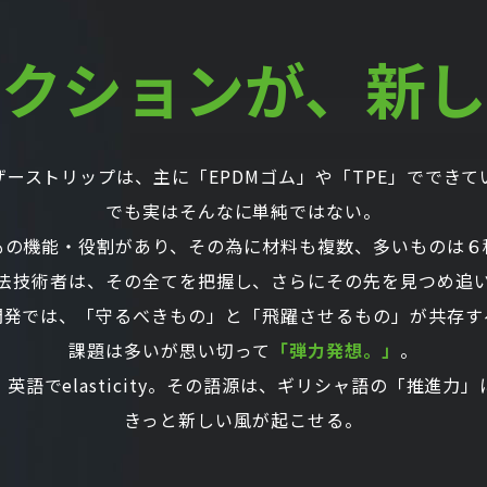
セクションが、
新し
ザーストリップは、
主に「EPDMゴム」や「TPE」でできて
でも実はそんなに単純ではない。
もの機能・役割があり、その為に材料も複
数、多いものは６
法技術者は、その全てを把握し、さらにその先を
見つめ追
開発では、「守るべきもの」と「飛躍させるもの」が共
存す
課題は多いが思い切って
「弾力発想。」
。
英語でelasticity。その語源は、ギリシャ語の
「推進力」
きっと新しい風が起こせる。