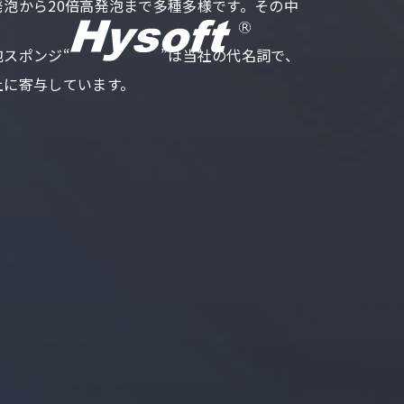
泡から20倍高発
泡まで多種多様です。その中
泡スポン
ジ“
”は当社の代名詞で、
上に寄与しています。