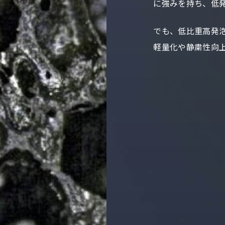
に強みを持ち、低発
でも、低比重高発
軽量化や静粛性
向