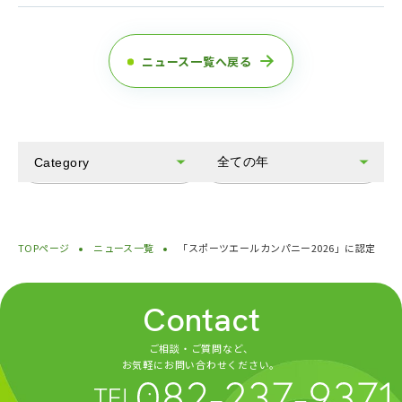
ニュース一覧へ戻る
全ての年
Category
全てのカテゴリ
2026
お知らせ
2025
TOPページ
ニュース一覧
「スポーツエールカンパニー2026」に認定
会社情報
2024
IR情報
2023
Contact
サステナビリティ
2022
ご相談・ご質問など、
その他
2021
お気軽にお問い合わせください。
2020