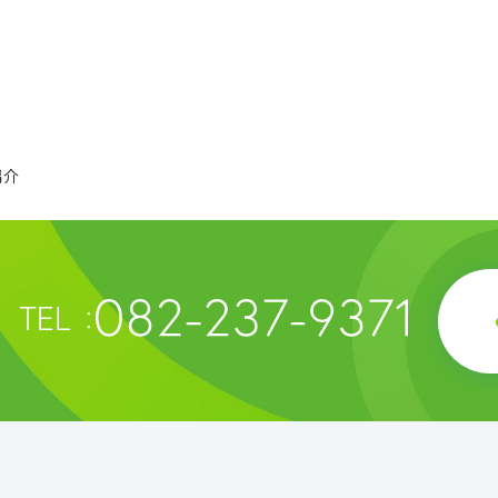
精練工程
有価証券報告書
G
押出工程
株主通信
相
仕上工程
個人投資家のみなさまへ
CS
電子公告
紹介
IRニュース