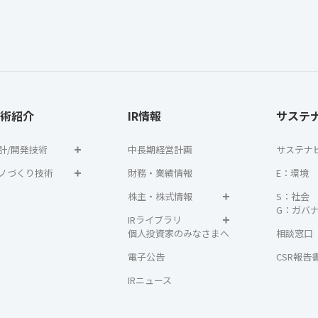
術紹介
IR情報
サステ
計/開発技術
中長期経営計画
サステナ
ノづくり技術
財務・業績情報
E：環境
株主・株式情報
S：社会
G：ガバ
IRライブラリ
個人投資家のみなさまへ
相談窓口
電子公告
CSR報告
IRニュース