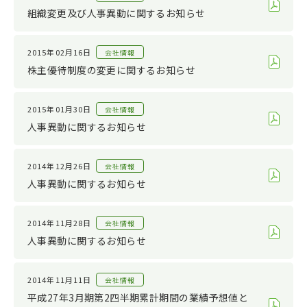
サステナビリティ
2022
組織変更及び人事異動に関するお知らせ
その他
2021
2020
2015年02月16日
会社情報
株主優待制度の変更に関するお知らせ
2019
2018
2015年01月30日
会社情報
2017
人事異動に関するお知らせ
2016
2014年12月26日
会社情報
2015
人事異動に関するお知らせ
2014
2013
2014年11月28日
会社情報
2012
人事異動に関するお知らせ
2011
2014年11月11日
会社情報
平成27年3月期第2四半期累計期間の業績予想値と