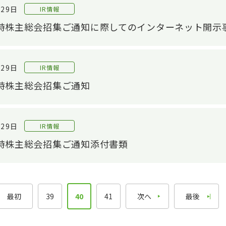
材料/工法開発
株主総会
S：
月29日
IR情報
音響評価技術
配当・株主還元
定時株主総会招集ご通知に際してのインターネット開示
解析技術
株式手続きのご案内
評価技術
IRライブラリ
月29日
IR情報
IRライブラリTOP
モノづくり技術
定時株主総会招集ご通知
基幹技術
決算関連資料
精練工程
有価証券報告書
G
押出工程
株主通信
月29日
IR情報
相
仕上工程
個人投資家のみなさまへ
定時株主総会招集ご通知添付書類
CS
電子公告
IRニュース
最初
39
40
41
次へ
最後