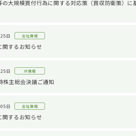
等の大規模買付行為に関する対応策（買収防衛策）に
月25日
会社情報
に関するお知らせ
月25日
IR情報
定時株主総会決議ご通知
OP
技術紹介TOP
IR情報TOP
サス
製品
中長期経営計画
サ
設計/開発技術
月05日
会社情報
自動車シール技術
材製品
財務・業績情報
E：
に関するお知らせ
産業資材シール技術
株主・株式情報
新商品開発
株式の状況