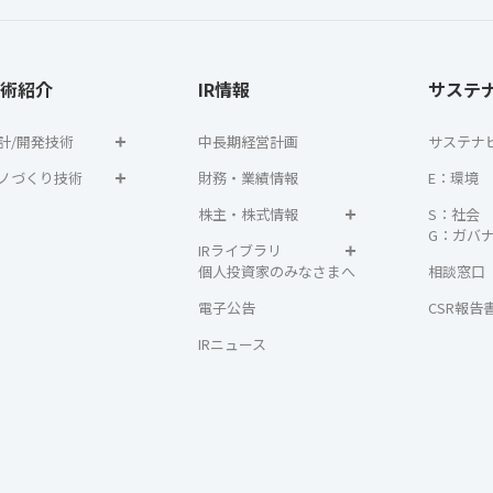
術紹介
IR情報
サステ
計/開発技術
中長期経営計画
サステナ
ノづくり技術
財務・業績情報
E：環境
株主・株式情報
S：社会
G：ガバ
IRライブラリ
個人投資家のみなさまへ
相談窓口
電子公告
CSR報告
IRニュース