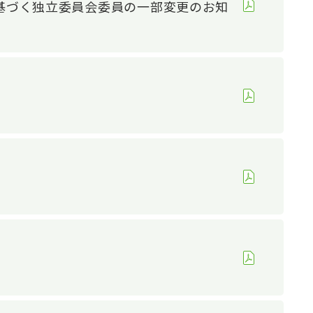
基づく独立委員会委員の一部変更のお知
テナビリティTOP
ステナビリティ推進
環境
環境への取り組み
持続可能社会の推進