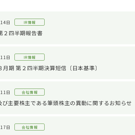
月14日
IR情報
 第２四半期報告書
月11日
IR情報
年３月期 第２四半期決算短信〔日本基準〕
月11日
会社情報
及び主要株主である筆頭株主の異動に関するお知らせ
月17日
会社情報