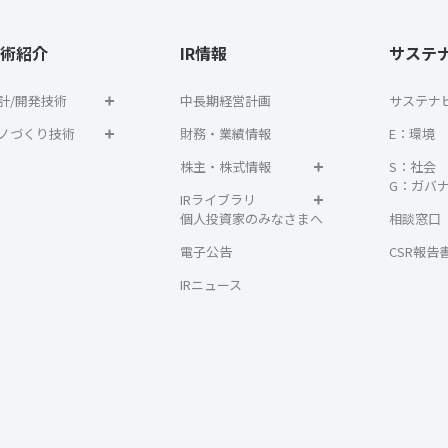
術紹介
IR情報
サステ
計/開発技術
中長期経営計画
サステナ
ノづくり技術
財務・業績情報
E：環境
株主・株式情報
S：社会
G：ガバ
IRライブラリ
個人投資家のみなさまへ
相談窓口
電子公告
CSR報告
IRニュース