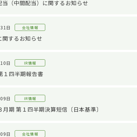
配当（中間配当）に関するお知らせ
月31日
会社情報
に関するお知らせ
月10日
IR情報
 第１四半期報告書
OP
技術紹介TOP
IR情報TOP
サス
製品
中長期経営計画
サ
設計/開発技術
月09日
IR情報
自動車シール技術
材製品
財務・業績情報
E：
年３月期 第１四半期決算短信〔日本基準〕
産業資材シール技術
株主・株式情報
新商品開発
株式の状況
月09日
会社情報
材料/工法開発
株主総会
S：