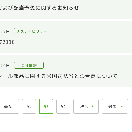
および配当予想に関するお知らせ
音響評価技術
配当・株主還元
解析技術
株式手続きのご案内
評価技術
IRライブラリ
月29日
サステナビリティ
IRライブラリTOP
モノづくり技術
2016
基幹技術
決算関連資料
精練工程
有価証券報告書
G
月20日
会社情報
押出工程
株主通信
相
シール部品に関する米国司法省との合意について
仕上工程
個人投資家のみなさまへ
CS
電子公告
IRニュース
最初
52
53
54
次へ
最後