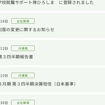
学校就職サポート隊ひろしま に登録されました
月16日
会社情報
制度の変更に関するお知らせ
月12日
IR情報
 第３四半期報告書
OP
技術紹介TOP
IR情報TOP
サス
製品
中長期経営計画
サ
設計/開発技術
月10日
IR情報
自動車シール技術
材製品
財務・業績情報
E：
年３月期 第３四半期決算短信〔日本基準〕
産業資材シール技術
株主・株式情報
新商品開発
株式の状況
月30日
会社情報
材料/工法開発
株主総会
S：