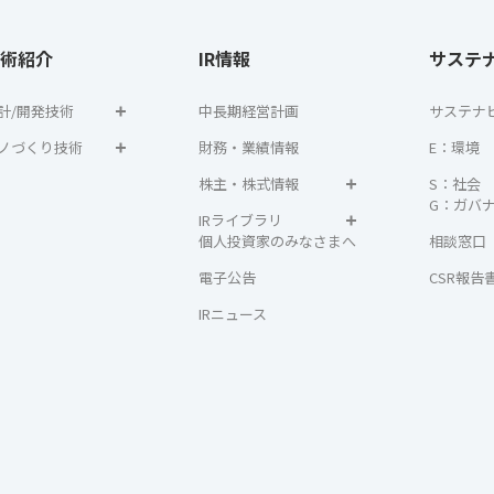
術紹介
IR情報
サステ
計/開発技術
中長期経営計画
サステナ
ノづくり技術
財務・業績情報
E：環境
株主・株式情報
S：社会
G：ガバ
IRライブラリ
個人投資家のみなさまへ
相談窓口
電子公告
CSR報告
IRニュース