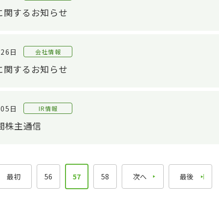
に関するお知らせ
音響評価技術
配当・株主還元
解析技術
株式手続きのご案内
評価技術
IRライブラリ
月26日
会社情報
IRライブラリTOP
モノづくり技術
に関するお知らせ
基幹技術
決算関連資料
精練工程
有価証券報告書
G
月05日
IR情報
押出工程
株主通信
相
間株主通信
仕上工程
個人投資家のみなさまへ
CS
電子公告
IRニュース
最初
56
57
58
次へ
最後