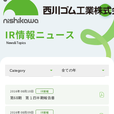
IR情報ニュース
News&Topics
全ての年
Category
全てのカテゴリ
2026
お知らせ
2025
2016年08月10日
IR情報
第68期 第１四半期報告書
会社情報
2024
IR情報
2023
2016年08月09日
IR情報