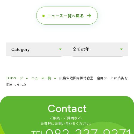
ニュース一覧へ戻る
全ての年
Category
全てのカテゴリ
2025
お知らせ
2024
TOPページ
ニュース一覧
広島空港国内線待合室 座席シートに広告を
会社情報
2023
掲出しました
IR情報
2022
サステナビリティ
2021
Contact
その他
2020
ご相談・ご質問など、
2019
お気軽にお問い合わせください。
2018