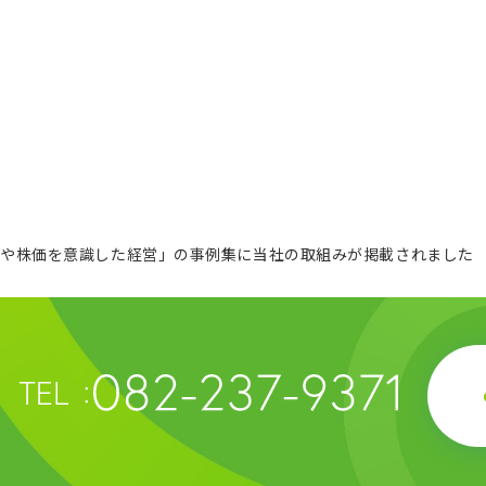
基幹技術
決算関連資料
精練工程
有価証券報告書
G
押出工程
株主通信
相
仕上工程
個人投資家のみなさまへ
CS
電子公告
IRニュース
トや株価を意識した経営」の事例集に当社の取組みが掲載されました