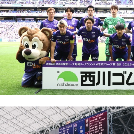
OP
技術紹介TOP
IR情報TOP
サス
製品
中長期経営計画
サ
設計/開発技術