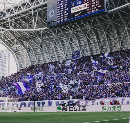
自動車シール技術
材製品
財務・業績情報
E：
産業資材シール技術
株主・株式情報
新商品開発
株式の状況
材料/工法開発
株主総会
S：
音響評価技術
配当・株主還元
解析技術
株式手続きのご案内
評価技術
IRライブラリ
IRライブラリTOP
モノづくり技術
基幹技術
決算関連資料
精練工程
有価証券報告書
G
押出工程
株主通信
相
仕上工程
個人投資家のみなさまへ
CS
電子公告