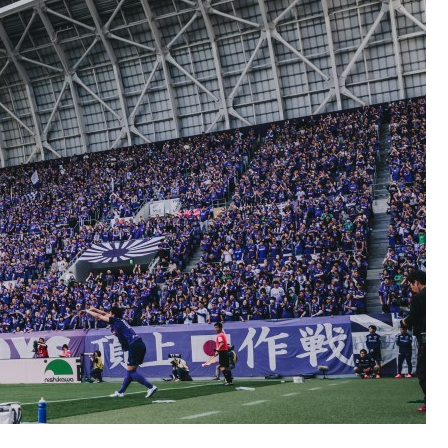
環境
環境への取り組み
持続可能社会の推進
社会
人権の尊重
健康経営の推進
サプライチェーンマネジメン
ト
品質への取り組み
地域社会との共生
：ガバナンス
談窓口
R報告書