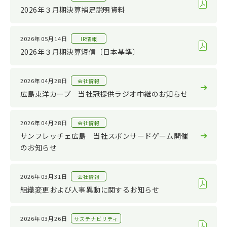
サステナビリティ
2022
2026年３月期決算補足説明資料
その他
2021
2020
2026年05月14日
IR情報
2026年３月期決算短信〔日本基準〕
2019
2018
2026年04月28日
会社情報
2017
広島東洋カープ 当社冠提供ラジオ中継のお知らせ
2016
2026年04月28日
会社情報
2015
サンフレッチェ広島 当社スポンサードゲーム開催
2014
のお知らせ
2013
2012
2026年03月31日
会社情報
組織変更および人事異動に関するお知らせ
2011
2026年03月26日
サステナビリティ