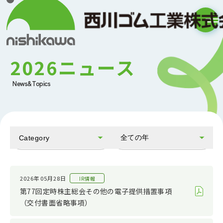
2026ニュース
News&Topics
全ての年
Category
全てのカテゴリ
2026
お知らせ
2025
2026年05月28日
IR情報
第77回定時株主総会その他の電子提供措置事項
会社情報
2024
（交付書面省略事項）
IR情報
2023