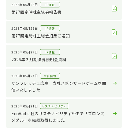
サステナビリティ
2022
2026年05月28日
IR情報
その他
2021
第77回定時株主総会報告書
2020
2026年05月28日
IR情報
2019
第77回定時株主総会招集ご通知
2018
2017
2026年05月27日
IR情報
2026年３月期決算説明会資料
2016
2015
2026年05月27日
会社情報
2014
サンフレッチェ広島 当社スポンサードゲームを開
2013
催いたしました
2012
2026年05月21日
サステナビリティ
2011
EcoVadis 社のサステナビリティ評価で「ブロンズ
メダル」を継続取得しました