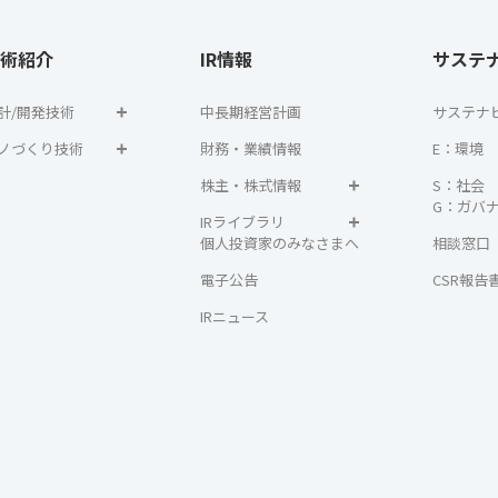
術紹介
IR情報
サステ
計/開発技術
中長期経営計画
サステナ
ノづくり技術
財務・業績情報
E：環境
株主・株式情報
S：社会
G：ガバ
IRライブラリ
個人投資家のみなさまへ
相談窓口
電子公告
CSR報告
IRニュース