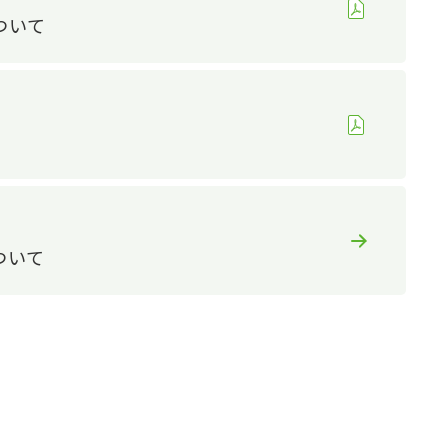
ついて
人権の尊重
健康経営の推進
サプライチェーンマネジメン
ト
品質への取り組み
地域社会との共生
：ガバナンス
談窓口
ついて
R報告書