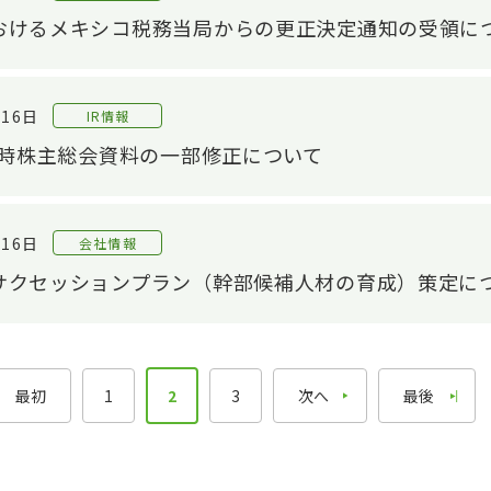
おけるメキシコ税務当局からの更正決定通知の受領に
音響評価技術
配当・株主還元
解析技術
株式手続きのご案内
評価技術
IRライブラリ
月16日
IR情報
IRライブラリTOP
モノづくり技術
回定時株主総会資料の一部修正について
基幹技術
決算関連資料
精練工程
有価証券報告書
G
月16日
会社情報
押出工程
株主通信
相
サクセッションプラン（幹部候補人材の育成）策定に
仕上工程
個人投資家のみなさまへ
CS
電子公告
IRニュース
最初
1
2
3
次へ
最後