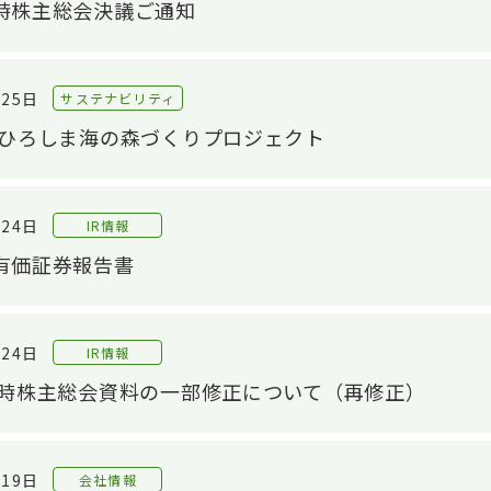
定時株主総会決議ご通知
月25日
サステナビリティ
s」ひろしま海の森づくりプロジェクト
月24日
IR情報
 有価証券報告書
OP
技術紹介TOP
IR情報TOP
サス
製品
中長期経営計画
サ
設計/開発技術
月24日
IR情報
自動車シール技術
材製品
財務・業績情報
E：
回定時株主総会資料の一部修正について（再修正）
産業資材シール技術
株主・株式情報
新商品開発
株式の状況
月19日
会社情報
材料/工法開発
株主総会
S：