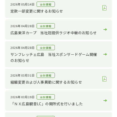
サステナビリティ
2022
2026年05月14日
会社情報
その他
2021
定款一部変更に関するお知らせ
2020
2026年04月28日
会社情報
2019
広島東洋カープ 当社冠提供ラジオ中継のお知らせ
2018
2017
2026年04月28日
会社情報
サンフレッチェ広島 当社スポンサードゲーム開催
2016
のお知らせ
2015
2014
2026年03月31日
会社情報
2013
組織変更および人事異動に関するお知らせ
2012
2026年03月19日
会社情報
2011
「ＮＸ広島観音LC」の開所式を行いました