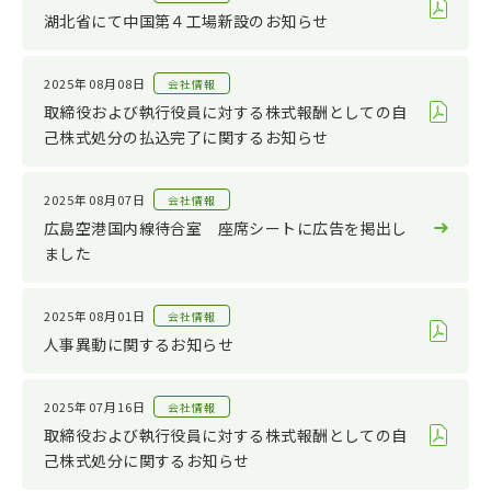
サステナビリティ
2022
湖北省にて中国第４工場新設のお知らせ
その他
2021
2020
2025年08月08日
会社情報
取締役および執行役員に対する株式報酬としての自
2019
己株式処分の払込完了に関するお知らせ
2018
2017
2025年08月07日
会社情報
広島空港国内線待合室 座席シートに広告を掲出し
2016
ました
2015
2014
2025年08月01日
会社情報
2013
人事異動に関するお知らせ
2012
2025年07月16日
会社情報
2011
取締役および執行役員に対する株式報酬としての自
己株式処分に関するお知らせ