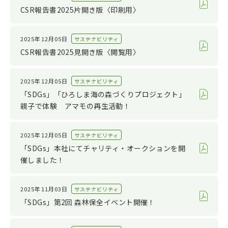
サステナビリティ
2022
CSR報告書2025片開き版〈印刷用〉
その他
2021
2020
2025年12月05日
サステナビリティ
CSR報告書2025見開き版〈閲覧用〉
2019
2018
2025年12月05日
サステナビリティ
2017
「SDGs」「ひろしま海の森づくりプロジェクト」
親子で体験 アマモの再生活動！
2016
2015
2025年12月05日
サステナビリティ
2014
「SDGs」本社にてチャリティ・オークションを開
2013
催しました！
2012
2025年11月03日
サステナビリティ
2011
「SDGs」第2回 森林保全イベント開催！