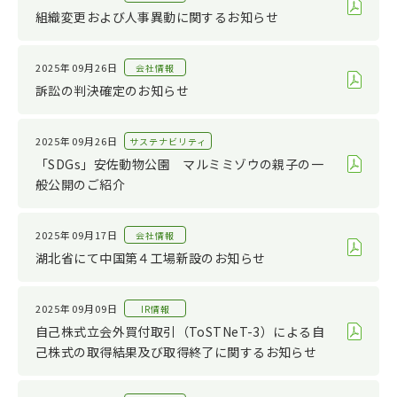
サステナビリティ
2022
組織変更および人事異動に関するお知らせ
その他
2021
2020
2025年09月26日
会社情報
訴訟の判決確定のお知らせ
2019
2018
2025年09月26日
サステナビリティ
2017
「SDGs」安佐動物公園 マルミミゾウの親子の一
般公開のご紹介
2016
2015
2025年09月17日
会社情報
2014
湖北省にて中国第４工場新設のお知らせ
2013
2012
2025年09月09日
IR情報
自己株式立会外買付取引（ToSTNeT-3）による自
2011
己株式の取得結果及び取得終了に関するお知らせ